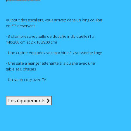
Au bout des escaliers, vous arrivez dans un long couloir
en "T" déservant :
- 3 chambres avec salle de douche individuelle (1 x
140/200 cm et 2 x 160/200 cm)
- Une cusine équipée avec machine à laver/sèche linge
- Une salle à manger attenante à la cuisne avec une
table et 6 chaises
- Un salon cosy avec TV
Les équipements