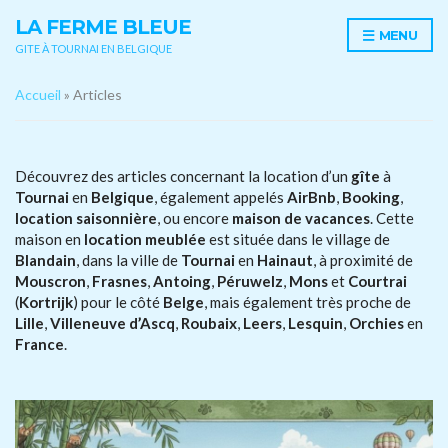
LA FERME BLEUE
MENU
GITE À TOURNAI EN BELGIQUE
Accueil
»
Articles
Découvrez des articles concernant la location d’un
gîte
à
Tournai
en
Belgique
, également appelés
AirBnb
,
Booking
,
location saisonnière
, ou encore
maison de vacances
. Cette
maison en
location meublée
est située dans le village de
Blandain
, dans la ville de
Tournai
en
Hainaut
, à proximité de
Mouscron
,
Frasnes
,
Antoing
,
Péruwelz
,
Mons
et
Courtrai
(
Kortrijk
) pour le côté
Belge
, mais également très proche de
Lille
,
Villeneuve d’Ascq
,
Roubaix
,
Leers
,
Lesquin
,
Orchies
en
France
.