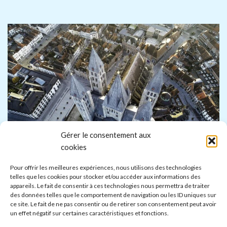
Gérer le consentement aux
cookies
Pour offrir les meilleures expériences, nous utilisons des technologies
telles que les cookies pour stocker et/ou accéder aux informations des
LOCATIONS DE GÎTES À TOURNAI
appareils. Le fait de consentir à ces technologies nous permettra de traiter
des données telles que le comportement de navigation ou les ID uniques sur
ce site. Le fait de ne pas consentir ou de retirer son consentement peut avoir
Tournai est une ville charmante située en Belgique, à
un effet négatif sur certaines caractéristiques et fonctions.
proximité de la frontière française. Elle est connue pour son